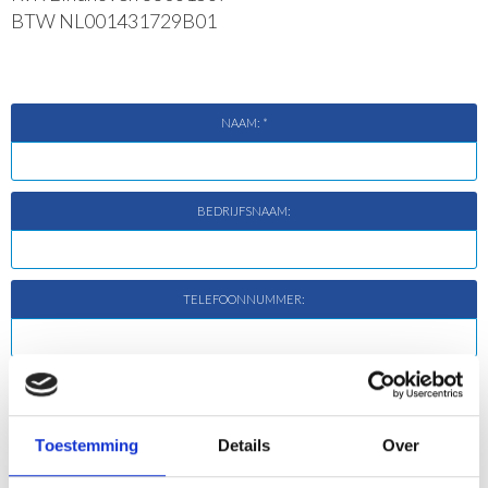
BTW NL001431729B01
NAAM: *
BEDRIJFSNAAM:
TELEFOONNUMMER:
E-MAILADRES: *
Toestemming
Details
Over
MIJN VRAAG / OPMERKING: