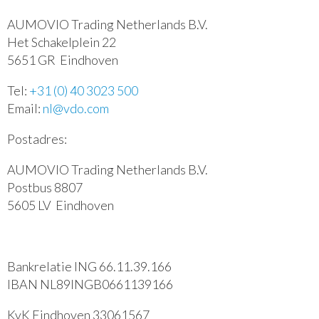
Camera's
Instrumenten
AUMOVIO Trading Netherlands B.V.
Clusters en controlesystemen
Het Schakelplein 22
5651 GR Eindhoven
Webshop
Tel:
+31 (0) 40 3023 500
Email:
nl@vdo.com
Postadres:
AUMOVIO Trading Netherlands B.V.
Postbus 8807
5605 LV Eindhoven
Bankrelatie ING 66.11.39.166
IBAN NL89INGB0661139166
KvK Eindhoven 33061567