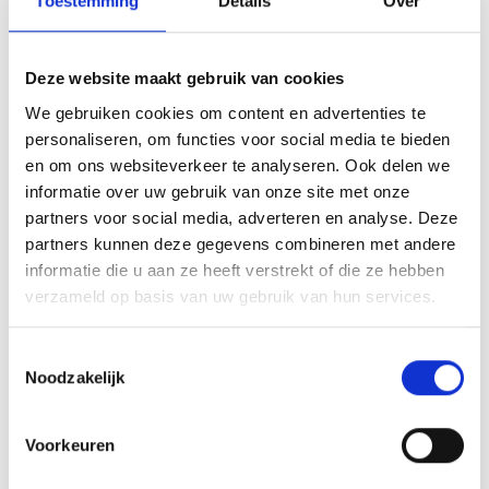
Toestemming
Details
Over
Terug naar boven
Deze website maakt gebruik van cookies
We gebruiken cookies om content en advertenties te
personaliseren, om functies voor social media te bieden
De tijden van de activiteiten kloppen niet.
en om ons websiteverkeer te analyseren. Ook delen we
informatie over uw gebruik van onze site met onze
Tijden staan in UTC-tijd, tijdsweergave is te wijzigen bij
partners voor social media, adverteren en analyse. Deze
opties.
partners kunnen deze gegevens combineren met andere
informatie die u aan ze heeft verstrekt of die ze hebben
verzameld op basis van uw gebruik van hun services.
Terug naar boven
Toestemmingsselectie
Noodzakelijk
Voorkeuren
Er is een nieuwe update beschikbaar, wat nu?