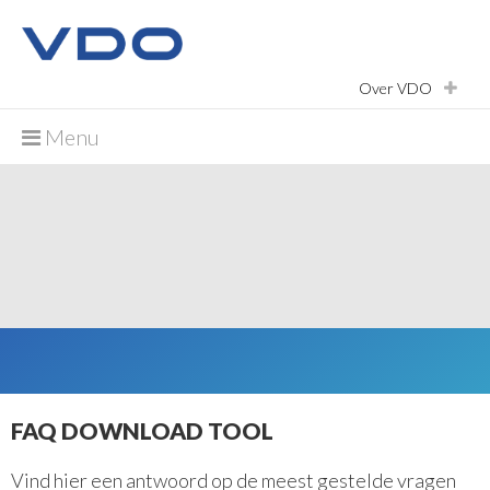
Over VDO
Over VDO
Menu
home
VDO Fleet
Werkplaatsen
VDO Academy
Automotive en industrie
Automotive en Industrie
FAQ DOWNLOAD TOOL
Audio
Sensoren
Vind hier een antwoord op de meest gestelde vragen