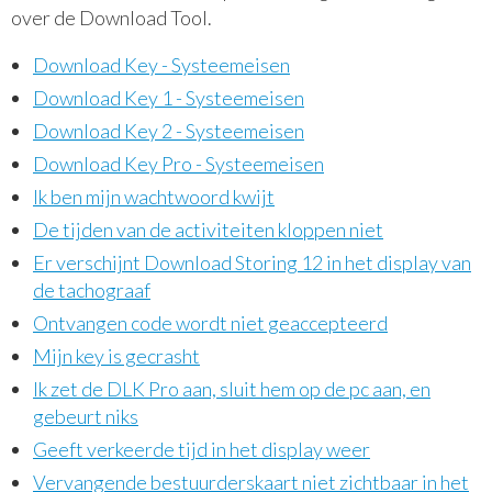
Camera's
over de Download Tool.
Instrumenten
Clusters en controlesystemen
Download Key - Systeemeisen
Download Key 1 - Systeemeisen
Webshop
Download Key 2 - Systeemeisen
Download Key Pro - Systeemeisen
Ik ben mijn wachtwoord kwijt
De tijden van de activiteiten kloppen niet
Er verschijnt Download Storing 12 in het display van
de tachograaf
Ontvangen code wordt niet geaccepteerd
Mijn key is gecrasht
Ik zet de DLK Pro aan, sluit hem op de pc aan, en
gebeurt niks
Geeft verkeerde tijd in het display weer
Vervangende bestuurderskaart niet zichtbaar in het