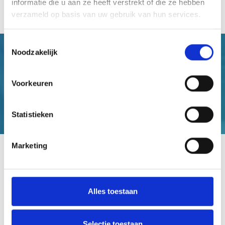
ACTUEEL
informatie die u aan ze heeft verstrekt of die ze hebben
verzameld op basis van uw gebruik van hun services.
Toestemmingsselectie
Noodzakelijk
Voorkeuren
Statistieken
Marketing
ADVIES EN ONDERSTEUNING
Alles toestaan
Neem contact op met onze adviseurs
+31 (0)40 302 3500
Selectie toestaan