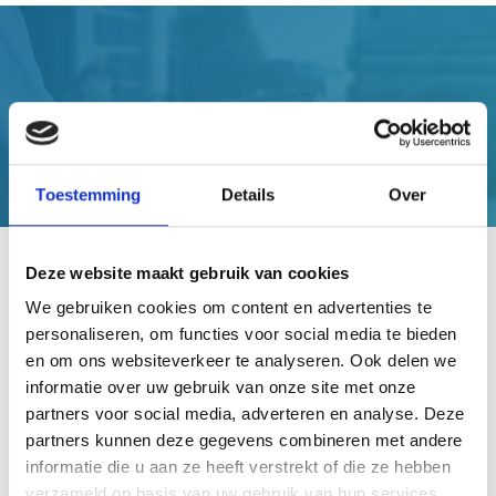
Camera's
Instrumenten
Clusters en controlesystemen
Webshop
Toestemming
Details
Over
Deze website maakt gebruik van cookies
We gebruiken cookies om content en advertenties te
ADVIES EN ONDERSTEUNING
personaliseren, om functies voor social media te bieden
Neem contact op met onze adviseurs
en om ons websiteverkeer te analyseren. Ook delen we
informatie over uw gebruik van onze site met onze
partners voor social media, adverteren en analyse. Deze
+31 (0)40 302 3500
partners kunnen deze gegevens combineren met andere
NL@VDO.COM
informatie die u aan ze heeft verstrekt of die ze hebben
verzameld op basis van uw gebruik van hun services.