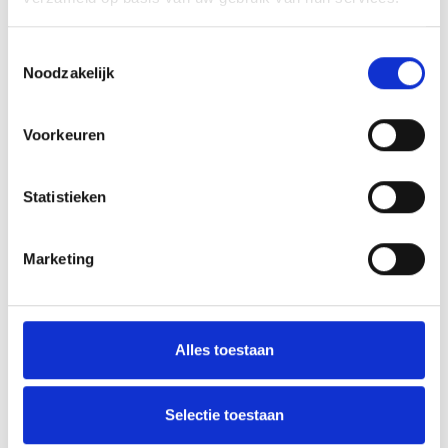
AFSPRAAK MAKEN
Toestemmingsselectie
Noodzakelijk
PRODUCTEN EN TRAINING
Voorkeuren
Regel het online
Statistieken

Marketing
SHOP
Alles toestaan
Selectie toestaan
ADVIES EN ONDERSTEUNING